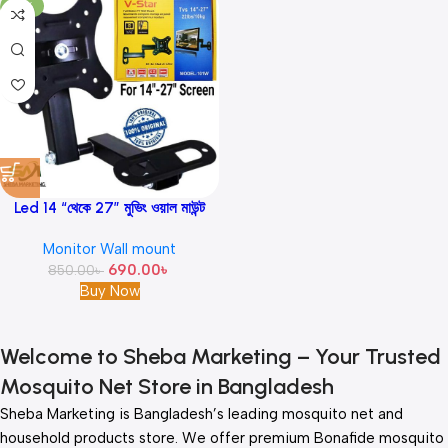
-19%
Led 14 “থেকে 27” মুভিং ওয়াল মাউন্ট
মনিটর জন্য উপযুক্ত V-Star W-101
Monitor Wall mount
690.00
৳
850.00
৳
Buy Now
Welcome to Sheba Marketing – Your Trusted
Mosquito Net Store in Bangladesh
Sheba Marketing is Bangladesh’s leading mosquito net and
household products store. We offer premium Bonafide mosquito