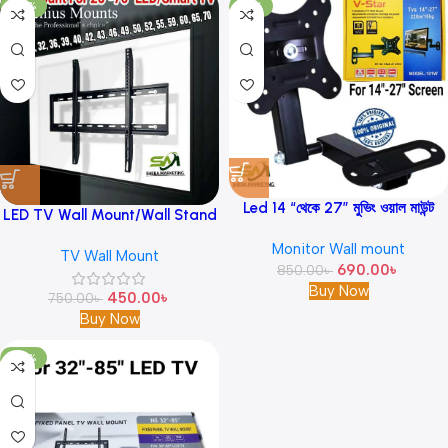
-40%
-19%
Led 14 “থেকে 27” মুভিং ওয়াল মাউন্ট
LED TV Wall Mount/Wall Stand
মনিটর জন্য উপযুক্ত V-Star W-101
26-70 Inch For Smart/Led TV
Monitor Wall mount
TV Wall Mount
690.00
৳
850.00
৳
Buy Now
450.00
৳
750.00
৳
Buy Now
-30%