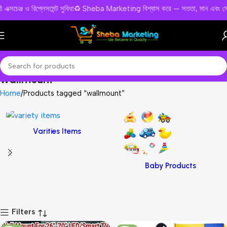
কলে ফ্রী এক্সচেঞ্জ ও রিপ্লেসমেন্ট সুবিধা♻️ Sheba Marketing বিশ্বাস করে — সততা, মা
wallmount
Home
Products tagged “wallmount”
Varities Items
Baby Products
Filters