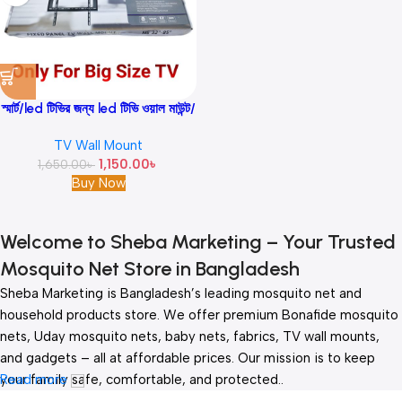
স্মার্ট/led টিভির জন্য led টিভি ওয়াল মাউন্ট/
ওয়াল স্ট্যান্ড 32 “-85” ইঞ্চি
TV Wall Mount
1,150.00
৳
1,650.00
৳
Buy Now
Welcome to Sheba Marketing – Your Trusted
Mosquito Net Store in Bangladesh
Sheba Marketing is Bangladesh’s leading mosquito net and
household products store. We offer premium Bonafide mosquito
nets, Uday mosquito nets, baby nets, fabrics, TV wall mounts,
and gadgets – all at affordable prices. Our mission is to keep
your family safe, comfortable, and protected..
Read more