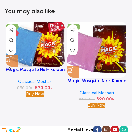
You may also like
-31%
-31%
HOT
Magic Mosquito Net- Korean
M
Quality With Classical Design
Magic Mosquito Net- Korean
Classical Moshari
-Sky Blue
Quality With Classical Design
590.00
৳
850.00
৳
Classical Moshari
-Pink
Buy Now
590.00
৳
850.00
৳
Buy Now
Social Links