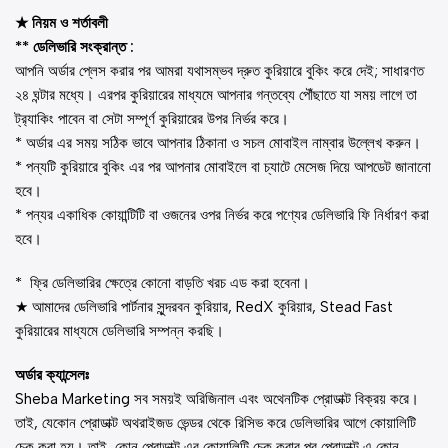
★ নিয়ম ও শর্তাবলী
** ডেলিভারি সংক্রান্ত :
আপনি অর্ডার প্লেস করার পর আমরা যথাসম্ভব দ্রুত কুরিয়ারে বুকিং করে দেই; সাধারণত
২৪ ঘন্টার মধ্যে। এরপর কুরিয়ারের মাধ্যমে আপনার গন্তব্যে পৌঁছাতে যা সময় লাগে তা
ট্র‍্যাকিং পাবেন বা সেটা সম্পূর্ণ কুরিয়ারের উপর নির্ভর করে।
* অর্ডার এর সময় সঠিক ভাবে আপনার ঠিকানা ও সচল মোবাইল নাম্বার উল্লেখ করুন।
* পন্যটি কুরিয়ারে বুকিং এর পর আপনার মোবাইলে বা চ্যাটে মেসেজ দিয়ে আপডেট জানানো
হবে।
* পন্যর একাধিক কোয়ান্টিটি বা ওজনের ওপর নির্ভর করে পণ্যের ডেলিভারি ফি নির্ধারণ করা
হবে।
* ফ্রি ডেলিভারির ক্ষেত্রে কোনো বাড়তি খরচ এড করা হবেনা।
★ আমাদের ডেলিভারি পার্টনার সুন্দরবন কুরিয়ার, RedX কুরিয়ার, Stead Fast
কুরিয়ারের মাধ্যমে ডেলিভারি সম্পন্ন করছি।
অর্ডার ক্যান্সেলঃ
Sheba Marketing সব সময়ই অরিজিনাল এবং অথেনটিক প্রোডাক্ট বিক্রয় করে।
তাই, যেকোন প্রোডাক্ট অথরাইজড ভেন্ডর থেকে রিসিভ করে ডেলিভারির আগে কোয়ালিটি
চেক করা হয়। তাই, কোন প্রোডাক্ট এর কোয়ালিটি চেক করার পর প্রোডাক্ট এ কোন