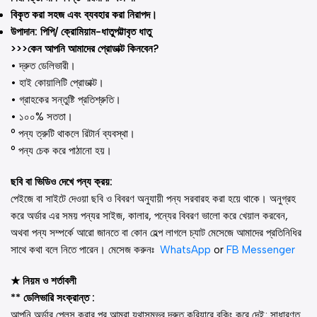
বিকৃত করা সহজ এবং ব্যবহার করা নিরাপদ।
উপাদান: পিপি/ ক্রোমিয়াম-ধাতুপট্টাবৃত ধাতু
>>>কেন আপনি আমাদের প্রোডাক্ট কিনবেন?
• দ্রুত ডেলিভারী।
• হাই কোয়ালিটি প্রোডাক্ট।
• গ্রাহকের সন্তুষ্টি প্রতিশ্রুতি।
• ১০০% সততা।
° পন্য ত্রুটি থাকলে রিটার্ন ব্যবস্থা।
° পন্য চেক করে পাঠানো হয়।
ছবি বা ভিডিও দেখে পন্য ক্রয়:
পেইজে বা সাইটে দেওয়া ছবি ও বিবরণ অনুযায়ী পন্য সরবারহ করা হয়ে থাকে। অনুগ্রহ
করে অর্ডার এর সময় পন্যর সাইজ, কালার, পন্যের বিবরণ ভালো করে খেয়াল করবেন,
অথবা পন্য সম্পর্কে আরো জানতে বা কোন হেল্প লাগলে চ্যাট মেসেজে আমাদের প্রতিনিধির
সাথে কথা বলে নিতে পারেন। মেসেজ করুনঃ
WhatsApp
or
FB Messenger
★ নিয়ম ও শর্তাবলী
** ডেলিভারি সংক্রান্ত :
আপনি অর্ডার প্লেস করার পর আমরা যথাসম্ভব দ্রুত কুরিয়ারে বুকিং করে দেই; সাধারণত