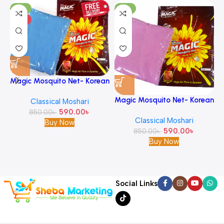
-31%
-31%
HOT
Magic Mosquito Net- Korean
M
Quality With Classical Design
Magic Mosquito Net- Korean
Classical Moshari
-Sky Blue
Quality With Classical Design
590.00
৳
850.00
৳
Classical Moshari
-Pink
Buy Now
590.00
৳
850.00
৳
Buy Now
Social Links