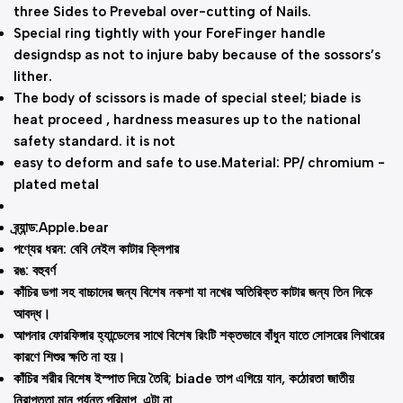
three Sides to Prevebal over-cutting of Nails.
Special ring tightly with your ForeFinger handle
designdsp as not to injure baby because of the sossors’s
lither.
The body of scissors is made of special steel; biade is
heat proceed , hardness measures up to the national
safety standard. it is not
easy to deform and safe to use.
Material: PP/ chromium -
plated metal
ব্র্যান্ড:Apple.bear
পণ্যের ধরন: বেবি নেইল কাটার ক্লিপার
রঙ: বহুবর্ণ
কাঁচির ডগা সহ বাচ্চাদের জন্য বিশেষ নকশা যা নখের অতিরিক্ত কাটার জন্য তিন দিকে
আবদ্ধ।
আপনার ফোরফিঙ্গার হ্যান্ডেলের সাথে বিশেষ রিংটি শক্তভাবে বাঁধুন যাতে সোসরের লিথারের
কারণে শিশুর ক্ষতি না হয়।
কাঁচির শরীর বিশেষ ইস্পাত দিয়ে তৈরি; biade তাপ এগিয়ে যান, কঠোরতা জাতীয়
নিরাপত্তা মান পর্যন্ত পরিমাপ. এটা না