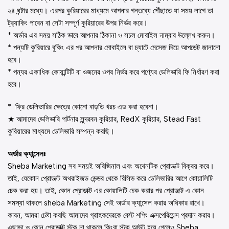
২৪ ঘন্টার মধ্যে। এরপর কুরিয়ারের মাধ্যমে আপনার গন্তব্যে পৌঁছাতে যা সময় লাগে তা
ট্র‍্যাকিং পাবেন বা সেটা সম্পূর্ণ কুরিয়ারের উপর নির্ভর করে।
* অর্ডার এর সময় সঠিক ভাবে আপনার ঠিকানা ও সচল মোবাইল নাম্বার উল্লেখ করুন।
* পন্যটি কুরিয়ারে বুকিং এর পর আপনার মোবাইলে বা চ্যাটে মেসেজ দিয়ে আপডেট জানানো
হবে।
* পন্যর একাধিক কোয়ান্টিটি বা ওজনের ওপর নির্ভর করে পণ্যের ডেলিভারি ফি নির্ধারণ করা
হবে।
* ফ্রি ডেলিভারির ক্ষেত্রে কোনো বাড়তি খরচ এড করা হবেনা।
★ আমাদের ডেলিভারি পার্টনার সুন্দরবন কুরিয়ার, RedX কুরিয়ার, Stead Fast
কুরিয়ারের মাধ্যমে ডেলিভারি সম্পন্ন করছি।
অর্ডার ক্যান্সেলঃ
Sheba Marketing সব সময়ই অরিজিনাল এবং অথেনটিক প্রোডাক্ট বিক্রয় করে।
তাই, যেকোন প্রোডাক্ট অথরাইজড ভেন্ডর থেকে রিসিভ করে ডেলিভারির আগে কোয়ালিটি
চেক করা হয়। তাই, কোন প্রোডাক্ট এর কোয়ালিটি চেক করার পর প্রোডাক্ট এ কোন
সমস্যা থাকলে sheba Marketing সেই অর্ডার ক্যান্সেল করার অধিকার রাখে।
কারন, আমরা চেষ্টা করছি আমাদের গ্রাহকদেরকে বেস্ট শপিং এক্সপেরিয়েন্স প্রদান করার।
এছাড়া ও কোন প্রোডাক্ট স্টক না থাকলে কিংবা স্টক আউট হয়ে গেলেও Sheba